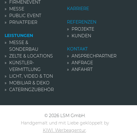
FIRMENEVENT
KARRIERE
MESSE
PUBLIC EVENT
REFERENZEN
PRIVATFEIER
PROJEKTE
LEISTUNGEN
KUNDEN
MESSE &
KONTAKT
SONDERBAU
ZELTE & LOCATIONS
ANSPRECHPARTNER
KÜNSTLER­
ANFRAGE
VERMITTLUNG
ANFAHRT
LICHT, VIDEO & TON
MOBILIAR & DEKO
CATERINGZUBEHÖR
© 2026 LSM GmbH.
Handgemalt und mit Liebe geklöppelt by
KIWI. Werbeagentur
.