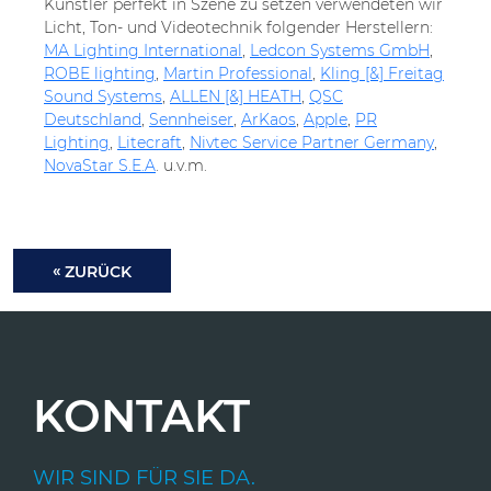
Künstler perfekt in Szene zu setzen verwendeten wir
Licht, Ton- und Videotechnik folgender Herstellern:
MA Lighting International
,
Ledcon Systems GmbH
,
ROBE lighting
,
Martin Professional
,
Kling [&] Freitag
Sound Systems
,
ALLEN [&] HEATH
,
QSC
Deutschland
,
Sennheiser
,
ArKaos
,
Apple
,
PR
Lighting
,
Litecraft
,
Nivtec Service Partner Germany
,
NovaStar S.E.A
. u.v.m.
ZURÜCK
KONTAKT
WIR SIND FÜR SIE DA.