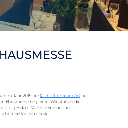
- HAUSMESSE
wir im Jahr 2019 die
Michael Telecom AG
bei
nden Hausmesse begleiten. Wir statten die
it folgendem Material von uns aus:
Licht- und Videotechnik.