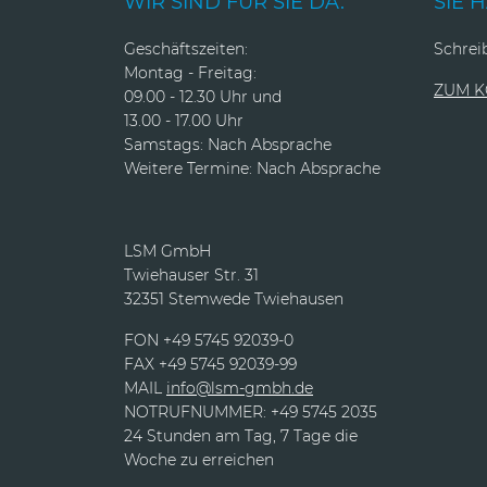
WIR SIND FÜR SIE DA.
SIE 
Geschäftszeiten:
Schreib
Montag - Freitag:
ZUM 
09.00 - 12.30 Uhr und
13.00 - 17.00 Uhr
Samstags: Nach Absprache
Weitere Termine: Nach Absprache
LSM GmbH
Twiehauser Str. 31
32351 Stemwede Twiehausen
FON +49 5745 92039-0
FAX +49 5745 92039-99
MAIL
info@lsm-gmbh.de
NOTRUFNUMMER: +49 5745 2035
24 Stunden am Tag, 7 Tage die
Woche zu erreichen