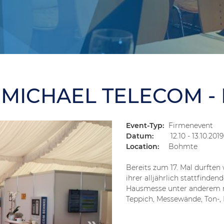
 MICHAEL TELECOM 
Event-Typ:
Firmenevent
Datum:
12.10 - 13.10.2019
Location:
Bohmte
Bereits zum 17. Mal durften 
ihrer alljährlich stattfinde
Hausmesse unter anderem m
Teppich, Messewände, Ton-, 
»