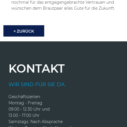
nochmal für das entgegengebrachte Vertrauen und
wünschen dem Brautpaar alles Gute für die Zukunft.
ZURÜCK
KONTAKT
WIR SIND FÜR SIE DA.
Geschäftszeiten:
Montag - Freitag:
09.00 - 12.30 Uhr und
13.00 - 17.00 Uhr
Samstags: Nach Absprache