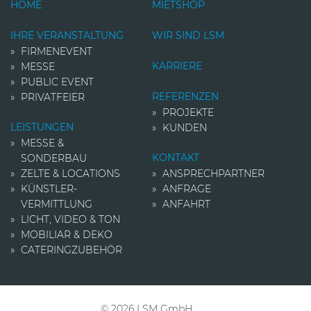
HOME
MIETSHOP
IHRE VERANSTALTUNG
WIR SIND LSM
FIRMENEVENT
KARRIERE
MESSE
PUBLIC EVENT
REFERENZEN
PRIVATFEIER
PROJEKTE
LEISTUNGEN
KUNDEN
MESSE &
KONTAKT
SONDERBAU
ZELTE & LOCATIONS
ANSPRECHPARTNER
KÜNSTLER­
ANFRAGE
VERMITTLUNG
ANFAHRT
LICHT, VIDEO & TON
MOBILIAR & DEKO
CATERINGZUBEHÖR
© 2026 LSM GmbH.